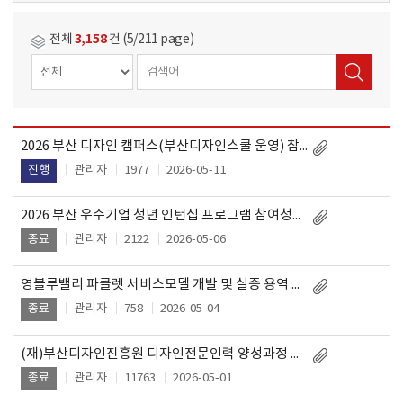
3,158
전체
건 (5/211 page)
2026 부산 디자인 캠퍼스(부산디자인스쿨 운영) 참여청년 모집 공고
작
제
성
관리자
1977
2026-05-11
진행
목
일
2026 부산 우수기업 청년 인턴십 프로그램 참여청년 모집
관리자
2122
2026-05-06
종료
영블루밸리 파클렛 서비스모델 개발 및 실증 용역 입찰공고
관리자
758
2026-05-04
종료
(재)부산디자인진흥원 디자인전문인력 양성과정 「UI/UX 웹디자인 퍼블리셔 과정」 취업교육생 모집
관리자
11763
2026-05-01
종료