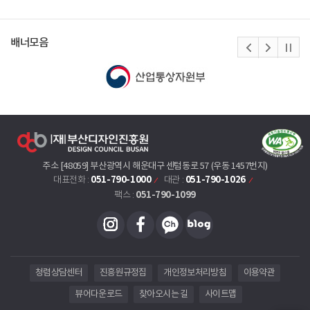
배너모음
주소 [48059] 부산광역시 해운대구 센텀동로 57 (우동 1457번지)
051-790-1000
051-790-1026
대표전화 :
대관 :
051-790-1099
팩스 :
청렴상담센터
진흥원규정집
개인정보처리방침
이용약관
뷰어다운로드
찾아오시는 길
사이트맵