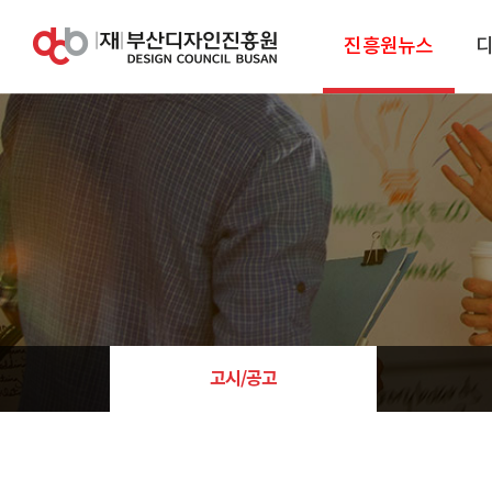
진흥원뉴스
고시/공고