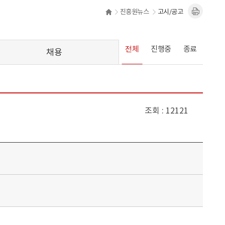
진흥원뉴스
고시/공고
전체
진행중
종료
채용
조회
12121