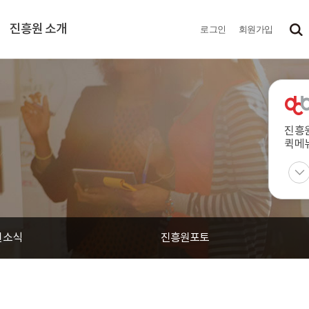
진흥원 소개
로그인
회원가입
진흥
퀵메
원소식
진흥원포토