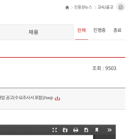
진흥원뉴스
고시/공고
전체
진행중
종료
채용
조회
9503
사업 공고(수요조사서 포함).hwp