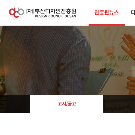
진흥원뉴스
고시/공고