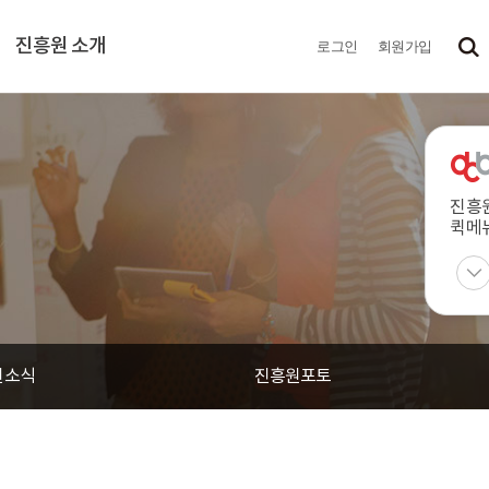
진흥원 소개
로그인
회원가입
진흥
퀵메
원소식
진흥원포토