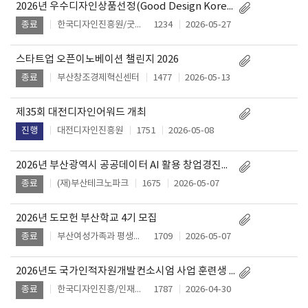
2026년 우수디자인상품선정(Good Design Korea 2026) 얼리버드(조기접수) 마감 일정 및 정시접수
한국디자인진흥원/굿디자인실
1234
2026-05-27
종료
스타트업 오픈이노베이션 챌린지 2026
부산창조경제혁신센터
1477
2026-05-13
종료
제35회 대전디자인어워드 개최
대전디자인진흥원
1751
2026-05-08
진행
2026년 부산광역시 공공데이터 AI 활용 창업경진대회
(재)부산테크노파크
1675
2026-05-07
종료
2026년 도모헌 부산학교 4기 모집
부산여성가족과 평생교육진흥원
1709
2026-05-07
종료
2026년도 국가인적자원개발컨소시엄 사업 훈련생 모집
한국디자인진흥/인재육성실
1787
2026-04-30
종료