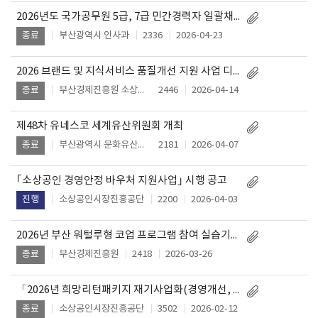
2026년도 국가공무원 5급, 7급 민간경력자 일괄채용시험 시행계획 공고
부산광역시 인사과
2336
2026-04-23
종료
2026 브랜드 및 지식서비스 품질개선 지원 사업 디자인 전문 업체 모집 공고
부산경제진흥원 소상공인지원단
2446
2026-04-14
종료
제48차 유네스코 세계유산위원회 개최
부산광역시 문화유산과
2181
2026-04-07
종료
｢소상공인 경영안정 바우처 지원사업｣ 시행 공고
소상공인시장진흥공단
2200
2026-04-03
진행
2026년 부산 워털루형 코업 프로그램 참여 실습기관(기업) 모집 공고
부산경제진흥원
2418
2026-03-26
종료
「2026년 희망리턴패키지 재기사업화(경영개선, 재창업)」 부산울산경남 소상공인 모집
소상공인시장진흥공단
3502
2026-02-12
종료