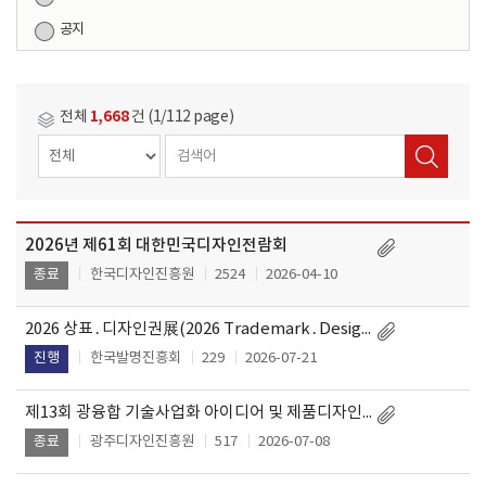
공지
1,668
전체
건 (1/112 page)
2026년 제61회 대한민국디자인전람회
작
제
성
한국디자인진흥원
2524
2026-04-10
종료
목
일
2026 상표․디자인권展(2026 Trademark․Design right EXhibition)
한국발명진흥회
229
2026-07-21
진행
제13회 광융합 기술사업화 아이디어 및 제품디자인 공모전
광주디자인진흥원
517
2026-07-08
종료