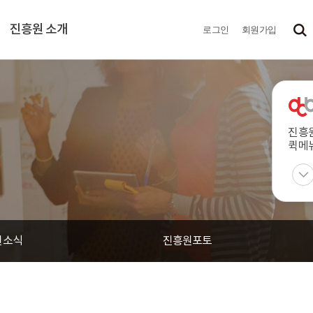
진흥원 소개
로그인
회원가입
진흥
퀵메
원소식
진흥원포토