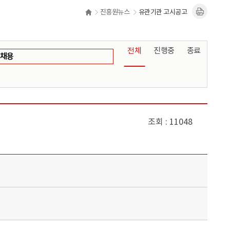
진흥원뉴스
유관기관 고시공고
전체
진행중
종료
채용
조회
11048