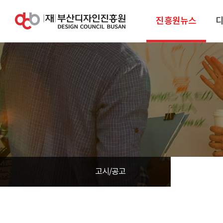
진흥원뉴스
고시/공고