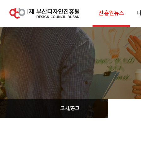
진흥원뉴스
고시/공고