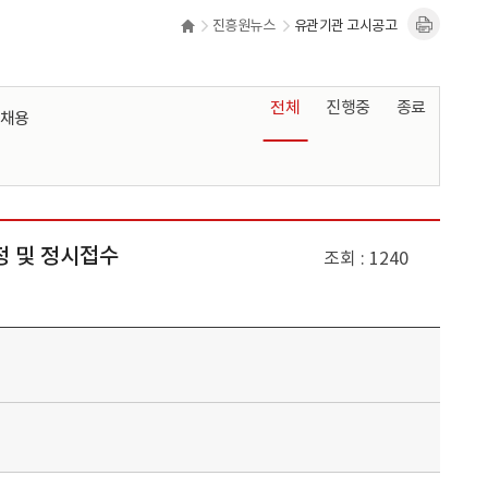
진흥원뉴스
유관기관 고시공고
전체
진행중
종료
채용
일정 및 정시접수
조회
1240