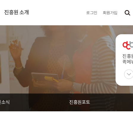
진흥원 소개
로그인
회원가입
진흥
퀵메
원소식
진흥원포토