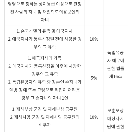
령령으로 정하는 상이등급 이상으로 판정
된 사람의 자녀 및 재일학도의용군인의
자녀
1. 순국선열의 유족 및 애국지사
2. 애국지사가 등록신청일 전에 사망한 경
10%
우의 그 유족
독립유공
1. 애국지사의 가족
자 예우에
2. 애국지사가 등록신청일 이후에 사망한
관한 법률
경우의 그 유족
제16조
5%
3. 독립유공자의 유족 중 장손인 손자녀가
질병·장애 또는 고령으로 취업이 어려운
경우 그 손자녀의 자녀 1인
1. 재해부상 군경 및 재해부상 공무원
보훈보상
2. 재해사망 군경 및 재해사망 공무원의
10%
대상자지
배우자
원에 관한