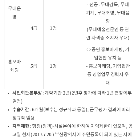
- 전공 : 무대감독, 무대
무대운
기계, 무대조명, 무대음
영
향
4급
1명
(무대예술전문인 등 관
련 자격증 소지자 우대)
❍ 공연 홍보마케팅, 기
업협찬 유치 등
홍보마
5급
1명
- 홍보마케팅, 기업협찬
케팅
등 영업업무 경력자 우
대
시민회관본부장
: 계약기간 2년(2년후 평가에 따라 1년 연장여부
결정)
수습기간
: 6개월(보수는 정규직과 동일), 근무평가 결과에 따라
정규직 임용
지역제한
: 행정(정책)·시설분야에 한하여 지역제한이 있으며, 공
고일 현재(2017.7.20.) 부산광역시에 주민등록이 되어 있는 자에