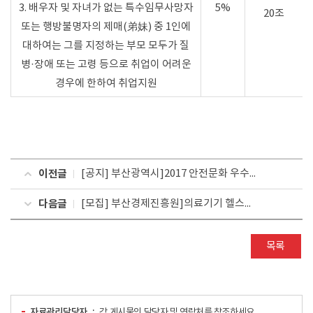
3. 배우자 및 자녀가 없는 특수임무사망자
5%
20조
또는 행방불명자의 제매(弟妹) 중 1인에
대하여는 그를 지정하는 부모 모두가 질
병·장애 또는 고령 등으로 취업이 어려운
경우에 한하여 취업지원
이전글
[공지] 부산광역시]2017 안전문화 우수사례 경진대회 모집요강
다음글
[모집] 부산경제진흥원]의료기기 헬스케어분야 전문인력 양성 교육 참가자 모집 공고
목록
자료관리담당자
각 게시물의 담당자 및 연락처를 참조하세요.