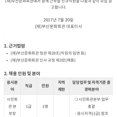
(재)부산문화회관에서 함께 근무할 신규직원을 다음과 같이 모집 공
고합니다.
2017년 7월 20일
(재)부산문화회관 대표이사
1. 근거법령
(재)부산문화회관 정관 제20조(직원의 임면 등)
(재)부산문화회관 인사 규정 제3장(채용)
2. 채용 인원 및 분야
응시분
지역
담당업무 및 자격기준 중
직급
인원
야
제한
경력분야
시민회
❍ 시민회관본부 업무
관 본
1급
1명
총괄
부장
- 응시자격(1급) 참조