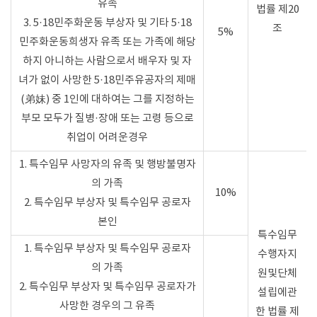
유족
법률 제20
3. 5·18민주화운동 부상자 및 기타 5·18
조
5%
민주화운동희생자 유족 또는 가족에 해당
하지 아니하는 사람으로서 배우자 및 자
녀가 없이 사망한 5·18민주유공자의 제매
(弟妹) 중 1인에 대하여는 그를 지정하는
부모 모두가 질병·장애 또는 고령 등으로
취업이 어려운경우
1. 특수임무 사망자의 유족 및 행방불명자
의 가족
10%
2. 특수임무 부상자 및 특수임무 공로자
본인
특수임무
1. 특수임무 부상자 및 특수임무 공로자
수행자지
의 가족
원및단체
2. 특수임무 부상자 및 특수임무 공로자가
설립에관
사망한 경우의 그 유족
한 법률 제