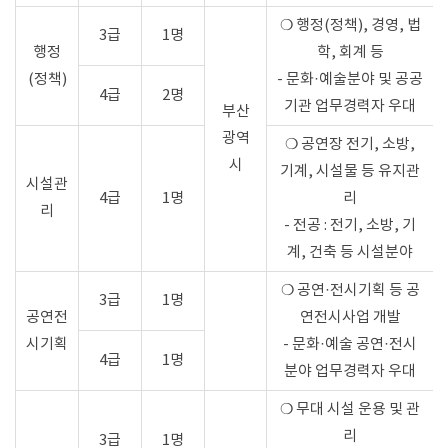
❍ 행정(정책), 경영, 법
3급
1명
행정
학, 회계 등
(정책)
- 문화·예술분야 및 공공
4급
2명
기관 업무경력자 우대
부산
광역
❍ 공연장 전기, 소방,
시
기계, 시설물 등 유지관
시설관
4급
1명
리
리
- 전공 : 전기, 소방, 기
계, 건축 등 시설분야
❍ 공연·전시기획 등 공
3급
1명
공연전
연전시사업 개발
시기획
- 문화·예술 공연·전시
4급
1명
분야 업무경력자 우대
❍ 무대 시설 운용 및 관
리
3급
1명