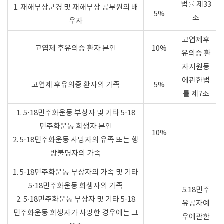
법률 제33
1. 재해부상군경 및 재해부상 공무원의 배
5%
조
우자
고엽제후
고엽제 후유의증 환자 본인
10%
유의증 환
자지원등
에관한법
고엽제 후유의증 환자의 가족
5%
률 제7조
1. 5·18민주화운동 부상자 및 기타 5·18
민주화운동 희생자 본인
10%
2. 5·18민주화운동 사망자의 유족 또는 행
방불명자의 가족
1. 5·18민주화운동 부상자의 가족 및 기타
5·18민주화운동 희생자의 가족
5.18민주
2. 5·18민주화운동 부상자 및 기타 5·18
유공자예
민주화운동 희생자가 사망한 경우에는 그
우에관한