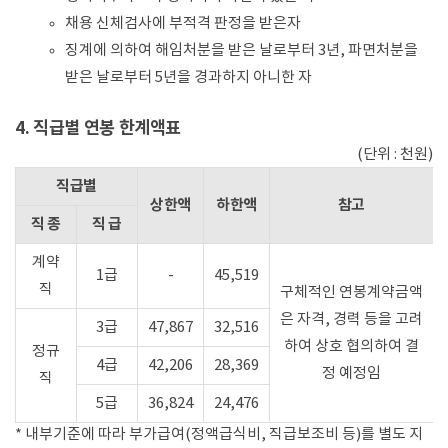
채용 신체검사에 부적격 판정을 받은자
징계에 의하여 해임처분을 받은 날로부터 3년, 파면처분을
받은 날로부터 5년을 경과하지 아니한 자
4. 직급별 연봉 한계액표
(단위 : 천원)
직급별
상한액
하한액
참고
직 종
직 급
계약
1급
-
45,519
직
구체적인 연봉계약금액
은 자격, 경력 등을 고려
3급
47,867
32,516
하여 상호 협의하여 결
정규
4급
42,206
28,369
정 예정임
직
5급
36,824
24,476
* 내부기준에 따라 부가급여(정액급식비, 직급보조비 등)를 별도 지