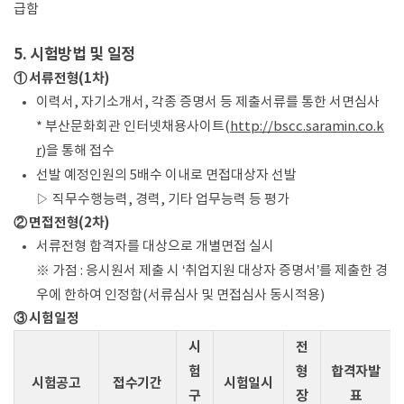
급함
5. 시험방법 및 일정
① 서류전형(1차)
이력서, 자기소개서, 각종 증명서 등 제출서류를 통한 서면심사
* 부산문화회관 인터넷채용사이트(
http://bscc.saramin.co.k
r
)을 통해 접수
선발 예정인원의 5배수 이내로 면접대상자 선발
▷ 직무수행능력, 경력, 기타 업무능력 등 평가
② 면접전형(2차)
서류전형 합격자를 대상으로 개별면접 실시
※ 가점 : 응시원서 제출 시 ‘취업지원 대상자 증명서’를 제출한 경
우에 한하여 인정함(서류심사 및 면접심사 동시적용)
③ 시험일정
시
전
험
형
합격자발
시험공고
접수기간
시험일시
구
장
표