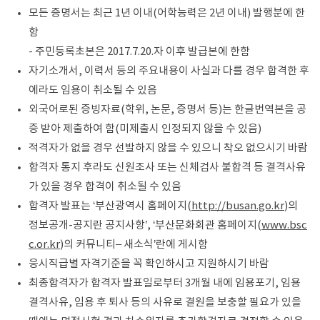
모든 증명서는 최근 1년 이내(어학능력은 2년 이내) 발행분에 한
함
- 주민등록초본은 2017.7.20.자 이후 발급본에 한함
자기소개서, 이력서 등의 주요내용이 사실과 다를 경우 합격한 후
에라도 임용이 취소될 수 있음
외국어로된 증빙자료(학위, 논문, 증명서 등)는 한글번역본을 공
증 받아 제출하여 함(미제출시 인정되지 않을 수 있음)
적격자가 없을 경우 선발하지 않을 수 있으니 착오 없으시기 바람
합격자 통지 후라도 신원조사 또는 신체검사 불합격 등 결격사유
가 있을 경우 합격이 취소될 수 있음
합격자 발표는 ‘부산광역시 홈페이지(
http://busan.go.kr
)의
정보공개-공지란 공지사항’, ‘부산문화회관 홈페이지(
www.bsc
c.or.kr
)의 커뮤니티– 새소식’란에 게시함
응시직급별 자격기준을 꼭 확인하시고 지원하시기 바람
최종합격자가 합격자 발표일로부터 3개월 내에 임용포기, 임용
결격사유, 임용 후 퇴사 등의 사유로 결원을 보충할 필요가 있을