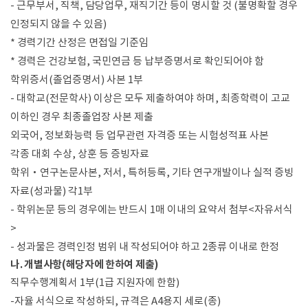
- 근무부서, 직책, 담당업무, 재직기간 등이 명시할 것 (불명확할 경우
인정되지 않을 수 있음)
* 경력기간 산정은 면접일 기준임
* 경력은 건강보험, 국민연금 등 납부증명서로 확인되어야 함
학위증서(졸업증명서) 사본 1부
- 대학교(전문학사) 이상은 모두 제출하여야 하며, 최종학력이 고교
이하인 경우 최종졸업장 사본 제출
외국어, 정보화능력 등 업무관련 자격증 또는 시험성적표 사본
각종 대회 수상, 상훈 등 증빙자료
학위‧연구논문사본, 저서, 특허등록, 기타 연구개발이나 실적 증빙
자료(성과물) 각1부
- 학위논문 등의 경우에는 반드시 1매 이내의 요약서 첨부<자유서식
>
- 성과물은 경력인정 범위 내 작성되어야 하고 2종류 이내로 한정
나. 개별사항(해당자에 한하여 제출)
직무수행계획서 1부(1급 지원자에 한함)
-자율 서식으로 작성하되, 규격은 A4용지 세로(종)