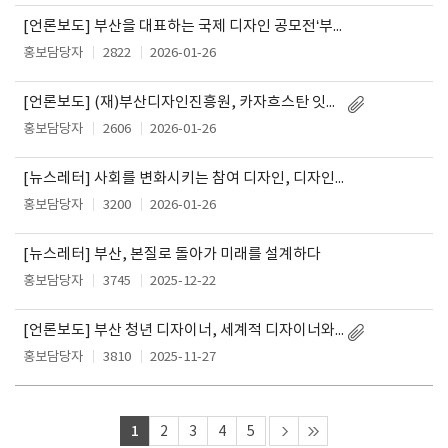
[언론보도] 부산을 대표하는 국제 디자인 공모전‘부산국제디자인어워드(ibda; 입다)’ 개최
홍보담당자
2822
2026-01-26
[언론보도] (재)부산디자인진흥원, 카자흐스탄 잇는 디자인·디지털 교두보로 도약
홍보담당자
2606
2026-01-26
[뉴스레터] 사회를 변화시키는 참여 디자인, 디자인 거버넌스
홍보담당자
3200
2026-01-26
[뉴스레터] 부산, 본질로 돌아가 미래를 설계하다
홍보담당자
3745
2025-12-22
[언론보도] 부산 청년 디자이너, 세계적 디자이너와 손잡고 부산 미래 산업을 디자인한다
홍보담당자
3810
2025-11-27
1
2
3
4
5