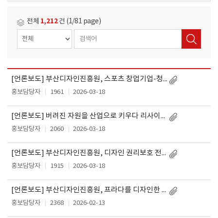
1,212
전체
건 (1/81 page)
[언론보도] 부산디자인진흥원, 스포츠 창업기업-청년 디자인기업 ‘상생 플랫폼’ 구축
작
제
성
홍보담당자
1961
2026-03-18
목
일
[언론보도] 버려진 자원을 산업으로 키우다 리사이클 디자인, 실험을 넘어 ‘시장 진입’ 단계로 전환
홍보담당자
2060
2026-03-18
[언론보도] 부산디자인진흥원, 디자인 권리보호 전면에 나선다
홍보담당자
1915
2026-03-18
[언론보도] 부산디자인진흥원, 프라다를 디자인한 글로벌 디자이너‧차세대 부산디자인기업과 함께 부산 뷰티테크 산업의 미래를 디자인
홍보담당자
2368
2026-02-13