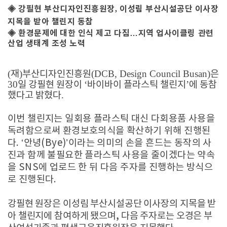
◈
강필현 부산디자인진흥원장
이성림 부산시설공단 이사장
,
지목을 받아 챌린지 동참
◈
환경문제에 대한 인식 제고 다짐
…
지역 업사이클링 관련
산업 생태계 조성 노력
(
)
(DCB, Design Council Busan)
재
부산디자인진흥원
은
30
‘
’
일 강필현 원장이
바이바이 플라스틱 챌린지
에 동참
.
했다고 밝혔다
이번 챌린지는 일회용 플라스틱 대신 다회용품 사용을
독려함으로써 환경보호의식을 확산하기 위해 진행된
다
. ‘
안녕
(Bye)’
이라는 의미의 손을 흔드는 동작의 사
진과 함께 불필요한 플라스틱 사용을 줄이겠다는 약속
을
SNS
에 업로드 한 뒤 다음 주자를 진행하는 방식으
로 진행된다
.
강필현 원장은 이성림 부산시설공단 이사장의 지목을 받
아 챌린지에 참여하게 됐으며
,
다음 주자로는 오경은 부