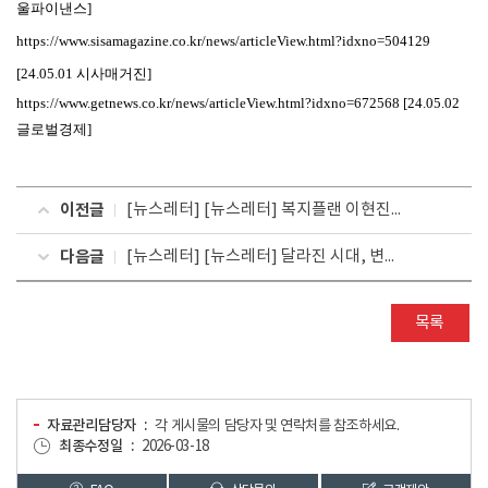
울파이낸스]
https://
www.sisamagazine.co.kr/news/articleView.html?idxno=504129
[24.05.01 시사매거진]
https://
www.getnews.co.kr/news/articleView.html?idxno=672568
[24.05.02
글로벌경제]
이전글
[뉴스레터] [뉴스레터] 복지플랜 이현진 대표 인터뷰 : 무장애 여행을 넘어 포용 여행으로
다음글
[뉴스레터] [뉴스레터] 달라진 시대, 변화하는 여행
목록
자료관리담당자
각 게시물의 담당자 및 연락처를 참조하세요.
최종수정일
2026-03-18