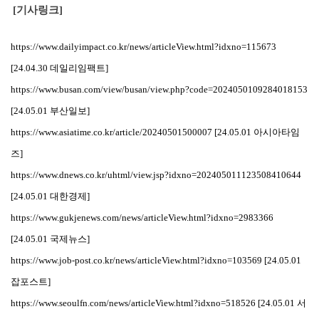
​[기사링크]
https://
www.dailyimpact.co.kr/news/articleView.html?idxno=115673
[24.04.30 데일리임팩트]
https://
www.busan.com/view/busan/view.php?code=2024050109284018153
[24.05.01 부산일보]
https://
www.asiatime.co.kr/article/20240501500007
[24.05.01 아시아타임
즈]
https://
www.dnews.co.kr/uhtml/view.jsp?idxno=202405011123508410644
[24.05.01 대한경제]
https://
www.gukjenews.com/news/articleView.html?idxno=2983366
[24.05.01 국제뉴스]
https://
www.job-post.co.kr/news/articleView.html?idxno=103569
[24.05.01
잡포스트]
https://
www.seoulfn.com/news/articleView.html?idxno=518526
[24.05.01 서