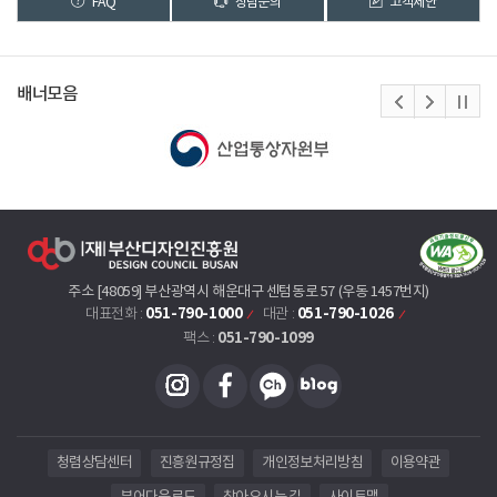
FAQ
상담문의
고객제안
배너모음
주소 [48059] 부산광역시 해운대구 센텀동로 57 (우동 1457번지)
051-790-1000
051-790-1026
대표전화 :
대관 :
051-790-1099
팩스 :
청렴상담센터
진흥원규정집
개인정보처리방침
이용약관