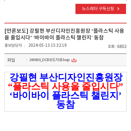
뉴스레터 구독신청
[언론보도] 강필현 부산디자인진흥원장 “플라스틱 사용
을 줄입시다” ‘바이바이 플라스틱 챌린지’ 동참
홍보담당자
2024-05-13 15:32:19
조회
6802
파일
240430_DCB보도자료.hwp
강필현 부산디자인진흥원장
“
플라스틱 사용을 줄입시다
”
‘
바이바이 플라스틱 챌린지
’
동참