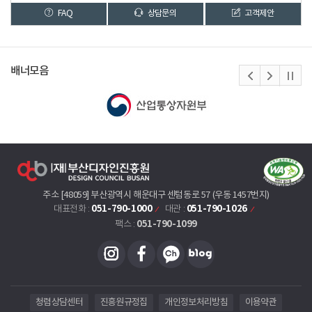
FAQ
상담문의
고객제안
배너모음
주소 [48059] 부산광역시 해운대구 센텀동로 57 (우동 1457번지)
051-790-1000
051-790-1026
대표전화 :
대관 :
051-790-1099
팩스 :
청렴상담센터
진흥원규정집
개인정보처리방침
이용약관