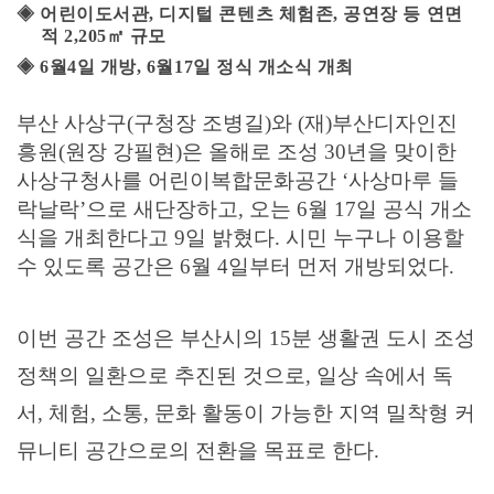
◈
어린이도서관
,
디지털 콘텐츠 체험존
,
공연장 등 연면
적
2,205
㎡
규모
◈
6
월
4
일 개방
, 6
월
17
일 정식 개소식 개최
부산 사상구
(
구청장 조병길
)
와
(
재
)
부산디자인진
흥원
(
원장 강필현
)
은 올해로 조성
30
년을 맞이한
사상구청사를 어린이복합문화공간
‘
사상마루 들
락날락
’
으로 새단장하고
,
오는
6
월
17
일 공식 개소
식을 개최한다고
9
일 밝혔다
.
시민 누구나 이용할
수 있도록 공간은
6
월
4
일부터 먼저 개방되었다
.
이번 공간 조성은 부산시의
15
분 생활권 도시 조성
정책의 일환으로 추진된 것으로
,
일상 속에서 독
서
,
체험
,
소통
,
문화 활동이 가능한 지역 밀착형 커
뮤니티 공간으로의 전환을 목표로 한다
.