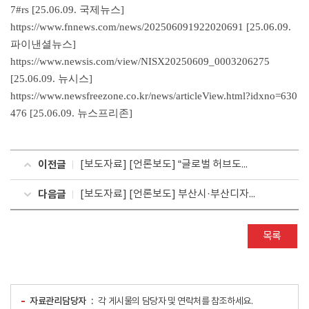
7#rs
[25.06.09. 국제뉴스]
https://
www.fnnews.com/news/202506091922020691
[25.06.09.
파이낸셜뉴스]
https://
www.newsis.com/view/NISX20250609_0003206275
[25.06.09. 뉴시스]
https://
www.newsfreezone.co.kr/news/articleView.html?idxno=630
476
[25.06.09. 뉴스프리존]
이전글
[보도자료] [언론보도] “글로벌 허브도시 부산의 가치를 굿즈에 담다”, ‘부산 도시브랜드 굿즈(상품) 디자인 공모전’ 개최
다음글
[보도자료] [언론보도] 부산시·부산디자인진흥원, 국가 미래 디자인 산업을 선도할 차세대 디자인 융합벤처 발굴 시작
목록
자료관리담당자
각 게시물의 담당자 및 연락처를 참조하세요.