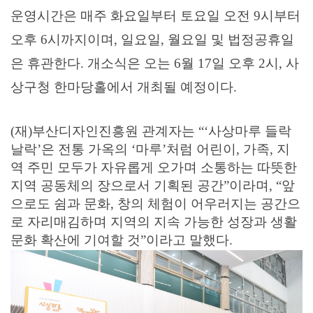
운영시간은 매주 화요일부터 토요일 오전
9
시부터
오후
6
시까지이며
,
일요일
,
월요일 및 법정공휴일
은 휴관한다
.
개소식은 오는
6
월
17
일 오후
2
시
,
사
상구청 한마당홀에서 개최될 예정이다
.
(
재
)
부산디자인진흥원 관계자는
“‘
사상마루 들락
날락
’
은 전통 가옥의
‘
마루
’
처럼 어린이
,
가족
,
지
역 주민 모두가 자유롭게 오가며 소통하는 따뜻한
지역 공동체의 장으로서 기획된 공간
”
이라며
, “
앞
으로도 쉼과 문화
,
창의 체험이 어우러지는 공간으
로 자리매김하며 지역의 지속 가능한 성장과 생활
문화 확산에 기여할 것
”
이라고 말했다
.