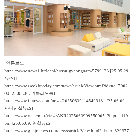
[언론보도]
https://
www.news1.kr/local/busan-gyeongnam/5799133
[25.05.29.
뉴스1]
https://
www.weeklytoday.com/news/articleView.html?idxno=7002
00
[25.05.30. 위클리오늘]
https://
www.fnnews.com/news/202506091145499131
[25.06.09.
파이낸셜뉴스]
https://
www.yna.co.kr/view/AKR20250609095500051?input=119
5m
[25.06.09. 연합뉴스]
https://
www.gukjenews.com/news/articleView.html?idxno=329377