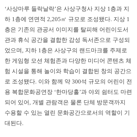
‘
사상마루 들락날락
’
은 사상구청사 지상
1
층과 지
하
1
층에 연면적
2,205
㎡
규모로 조성됐다
.
지상
1
층은 기존의 관공서 이미지를 탈피해 어린이도서
관과 휴식 공간을 결합한 감성 독서존으로 구성되
었으며
,
지하
1
층은 사상구의 랜드마크를 주제로
한 게임형 모션 체험존과 다양한 미디어 콘텐츠 체
험 시설을 통해 놀이와 학습이 결합된 창의 공간으
로 조성됐다
.
이와 함께 약
300
석 규모의 어린이 전
용 복합문화공연장
‘
한마당홀
’
과 야외 쉼터도 마련
되어 있어
,
개별 관람객은 물론 단체 방문객까지
수용할 수 있는 열린 문화공간으로서의 역할이 기
대된다
.