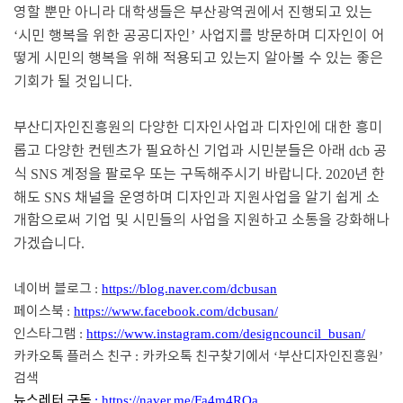
영할 뿐만 아니라 대학생들은 부산광역권에서 진행되고 있는
‘
시민 행복을 위한 공공디자인
’
사업지를 방문하며 디자인이 어
떻게 시민의 행복을 위해 적용되고 있는지 알아볼 수 있는 좋은
기회가 될 것입니다
.
부산디자인진흥원의 다양한 디자인사업과 디자인에 대한 흥미
롭고 다양한 컨텐츠가 필요하신 기업과 시민분들은 아래
dcb
공
식
SNS
계정을 팔로우 또는 구독해주시기 바랍니다
. 2020
년 한
해도
SNS
채널을 운영하며 디자인과 지원사업을 알기 쉽게 소
개함으로써 기업 및 시민들의 사업을 지원하고 소통을 강화해나
가겠습니다
.
네이버 블로그
:
https://blog.naver.com/dcbusan
페이스북
:
https://www.facebook.com/dcbusan/
인스타그램
:
https://www.instagram.com/designcouncil_busan/
카카오톡 플러스 친구
:
카카오톡 친구찾기에서
‘
부산디자인진흥원
’
검색
뉴스레터 구독
:
https://naver.me/Fa4m4RQa