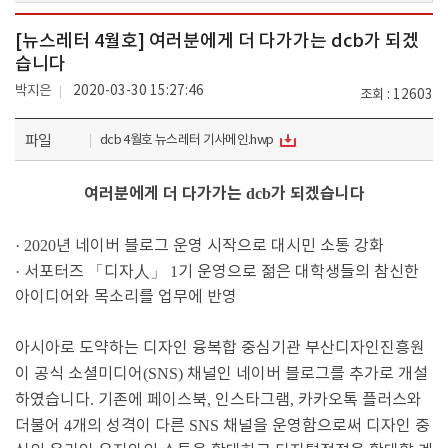
[뉴스레터 4월호] 여러분에게 더 다가가는 dcb가 되겠
습니다
박지은
2020-03-30 15:27:46
조회
12603
파일
dcb 4월호 뉴스레터 기사메인.hwp
여러분에게 더 다가가는
가 되겠습니다
dcb
· 2020
년 네이버 블로그 운영 시작으로 대시민 소통 강화
·
서포터즈
「
디자
人
」
1
기 운영으로 젊은 대학생들의 참신한
아이디어와 목소리를 업무에 반영
아시아로 도약하는 디자인 융복합 중심기관 부산디자인진흥원
이 공식 소셜미디어
(SNS)
채널인 네이버 블로그를 추가로 개설
하였습니다
.
기존에 페이스북
,
인스타그램
,
카카오톡 플러스와
더불어
4
개의 성격이 다른
SNS
채널을 운영함으로써 디자인 중