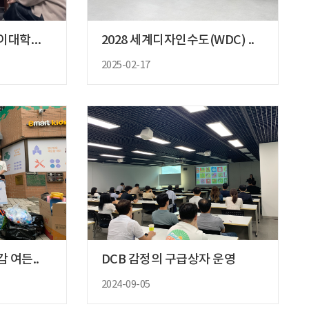
베트남 하노이 응웬짜이대학교 총장..
2028 세계디자인수도(WDC) ..
2025-02-17
감 여든..
DCB 감정의 구급상자 운영
2024-09-05