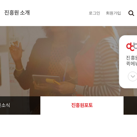
진흥원 소개
로그인
회원가입
진흥
퀵메
진흥원포토
원소식