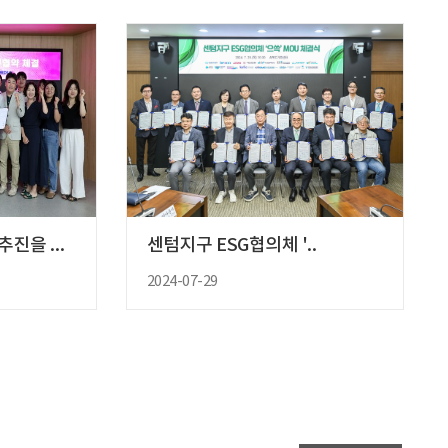
디자인연구·육성 공동추진을 위한 ..
센텀지구 ESG협의체 '..
2024-07-29