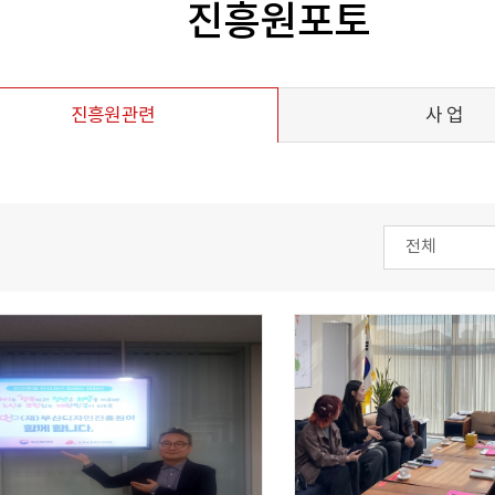
진흥원포토
진흥원관련
사 업