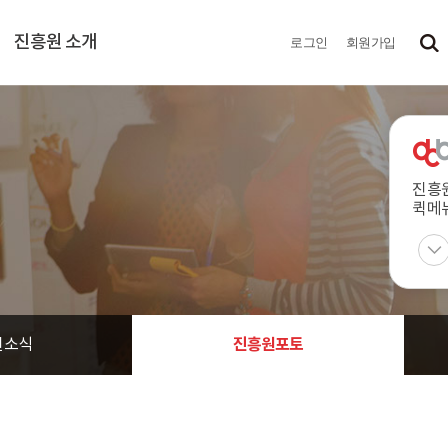
진흥원 소개
로그인
회원가입
진흥
퀵메
진흥원포토
원소식