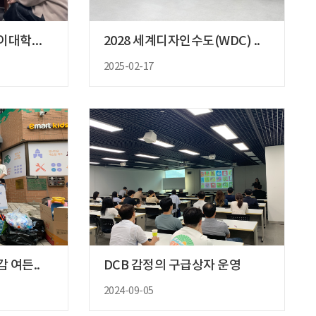
베트남 하노이 응웬짜이대학교 총장..
2028 세계디자인수도(WDC) ..
2025-02-17
감 여든..
DCB 감정의 구급상자 운영
2024-09-05