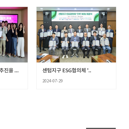
디자인연구·육성 공동추진을 위한 ..
센텀지구 ESG협의체 '..
2024-07-29