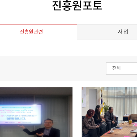
진흥원포토
진흥원관련
사 업