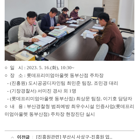
○ 일 시 : 2023. 5. 16
.(화), 10:30~
○ 장 소 :
롯데프리미엄아울렛 동부산점 주차장
- (진흥원) 도시공공디자인팀 최민준 팀장, 조민경 대리
- (기장경찰서) 서미진 경사 외 1명
- (
롯데프리미엄아울렛 동부산점
) 최상문 팀장,
이기호 담당자
○ 내 용 :
부산경찰청 범죄예방 최우수시설 인증사업(
롯데프리
미엄아울렛 동부산점
​) 주차장 현장진단 실시
이전글
[진흥원관련] 부산시 사상구-진흥원 업무협약 체결식 개최