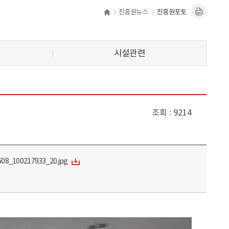
진흥원뉴스
진흥원포토
시설관련
조회
9214
08_100217933_20.jpg