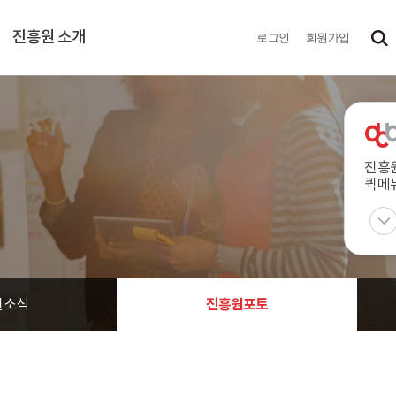
진흥원 소개
로그인
회원가입
진흥
퀵메
진흥원포토
원소식