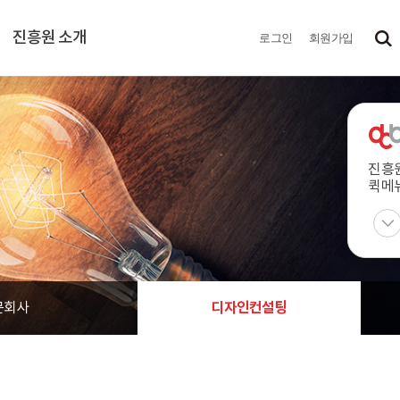
진흥원 소개
로그인
회원가입
진흥
퀵메
디자인컨설팅
문회사