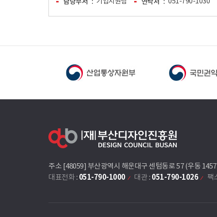
담당부서
기업지원팀
연락처
051-790-1030
주소 [48059] 부산광역시 해운대구 센텀동로 57 (우동 145
051-790-1000
051-790-1026
대표전화 :
대관 :
팩스