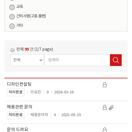
교육
건의사항(고충·불편)
기타
99
전체
건 (1/7 page)
디자인컨설팅
작
제
성
이유진
0
2026-03-26
처리완료
목
일
채용관련 문의
채용문의자
4
2025-09-19
처리완료
문의 드려요