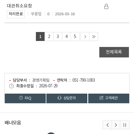
대관취소요청
우윤입
0
2026-03-16
처리완료
1
2
3
4
5
전체목록
담당부서
경영기획팀
연락처
051-790-1003
최종수정일
2026-07-29
FAQ
상담문의
고객제안
배너모음