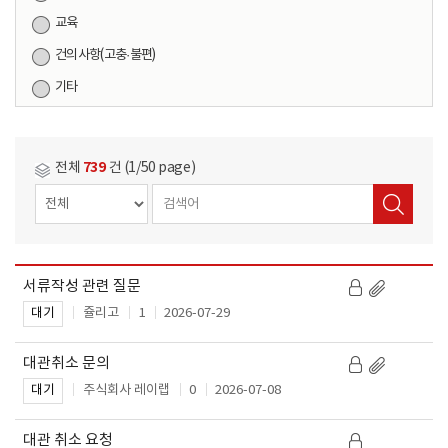
교육
건의사항(고충·불편)
기타
739
전체
건 (1/50 page)
서류작성 관련 질문
작
제
성
쥴리고
1
2026-07-29
대기
목
일
대관취소 문의
주식회사 레이랩
0
2026-07-08
대기
대관 취소 요청