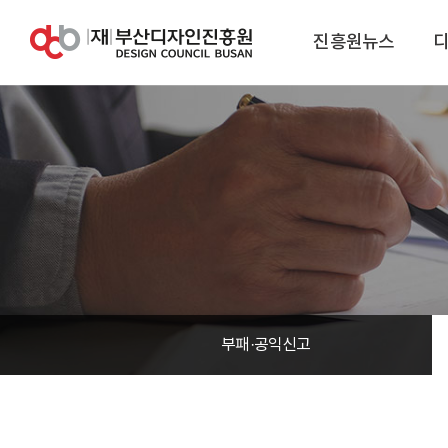
진흥원뉴스
부패·공익신고