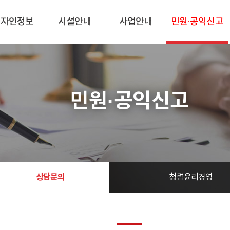
디자인정보
시설안내
사업안내
민원·공익신고
민원·공익신고
상담문의
청렴윤리경영