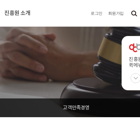
진흥원 소개
로그인
회원가입
진흥
퀵메
고객만족경영