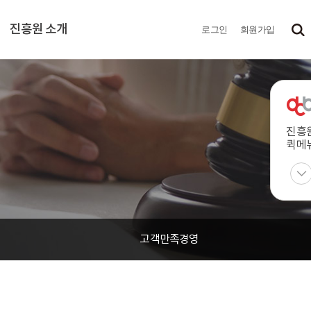
진흥원 소개
로그인
회원가입
진흥
퀵메
고객만족경영