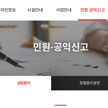
디자인정보
시설안내
사업안내
민원·공익신고
민원·공익신고
상담문의
청렴윤리경영