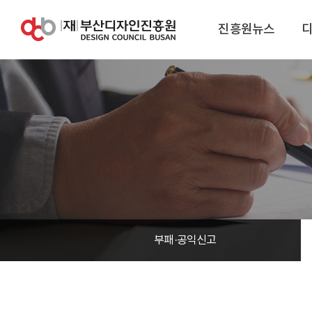
진흥원뉴스
부패·공익신고