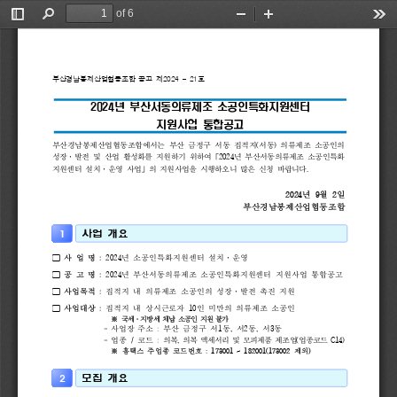
of 6
Toggle
Find
Zoom
Zoom
Too
Sidebar
Out
In
부산경남봉제산업협동조합 
공고 
제
2024 
– 
21
호
2024
년 
부산서동의류제조 
소공인특화지원센터
지원사업 
통합공고
부산경남봉제산업협동조합에서는 
부산 
금정구 
서동 
집적지
(
서동
) 
의류제조 
소공인의 
성장
·
발전 
및 
산업 
활성화를 
지원하기 
위하여
「
2024
년 
부산서동의류제조 
소공인특화
지원센터 
설치
·
운영 
사업
」
의 
지원사업을 
시행하오니 
많은 
신청 
바랍니다
.
2024
년 
9
월 
2
일
부산경남봉제산업협동조합
사업 
개요
1
사 
업 
명 
: 
2024
년 
소공인특화지원센터 
설치
·
운영

공 
고 
명 
: 
2024
년 
부산서동의류제조 
소공인특화지원센터 
지원사업 
통합공고

사업목적 
: 
집적지 
내 
의류제조 
소공인의 
성장
·
발전 
촉진 
지원

사업대상 
:
집적지 
내 
상시근로자 
10
인 
미만의 
의류제조 
소공인

※ 
국세
·
지방세 
체납 
소공인 
지원 
불가
- 
사업장 
주소
: 
부산 
금정구 
서
1
동
, 
서
2
동
, 
서
3
동
- 
업종 
/ 
코드 
: 
의복
, 
의복 
액세서리 
및 
모피제품 
제조업
(
업종코드 
C14)
※ 
홈택스 
주업종 
코드번호 
: 
173001 
~ 
182001(173002 
제외
)
모집 
개요
2