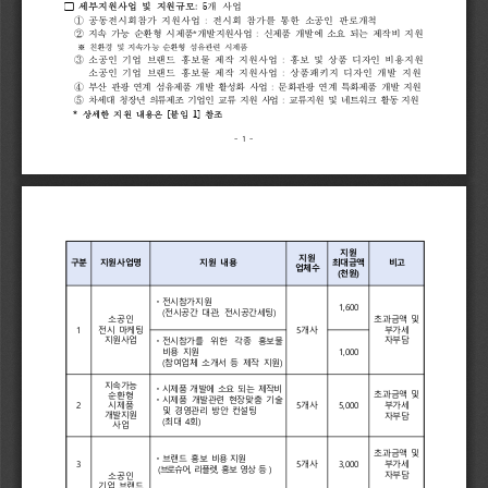

세부지원사업 
및 
지원규모
:
5
개 
사업 
① 
공동전시회참가 
지원사업 
: 
전시회 
참가를 
통한 
소공인 
판로개척 
② 
지속 
가능 
순환형 
시제품
개발지원사업 
: 
신제품 
개발에 
소요 
되는 
제작비 
지원
*
※ 
친환경 
및 
지속가능 
순환형 
섬유관련 
시제품
③ 
소공인 
기업 
브랜드 
홍보물 
제작 
지원사업 
: 
홍보 
및 
상품 
디자인 
비용지원 
소공인 
기업 
브랜드 
홍보물 
제작 
지원사업 
: 
상품패키지 
디자인 
개발 
지원 
④ 
부산 
관광 
연계 
섬유제품 
개발 
활성화 
사업 
: 
문화관광 
연계 
특화제품 
개발 
지원
⑤ 
차세대 
청장년 
의류제조 
기업인 
교류 
지원 
사업 
: 
교류지원 
및 
네트워크 
활동 
지원
* 
상세한 
지원 
내용은 
[
붙임 
1] 
참조
- 
1 
-
지원
지원
구분
지원사업명
지원 
내용
최대금액
비고
업체수
(
천원
)
ᆞ전시참가지원 
1,600
(
전시공간 
대관
, 
전시공간세팅
)
소공인
초과금액 
및
1
전시 
마케팅
5
개사
부가세
지원사업
자부담
ᆞ전시참가를 
위한 
각종 
홍보물 
비용 
지원
1,000
(
참여업체 
소개서 
등 
제작 
지원
) 
지속가능 
ᆞ
시제품 
개발에 
소요 
되는 
제작비
초과금액 
및
순환형
ᆞ시제품 
개발관련 
현장맞춤 
기술 
2
시제품
5
개사
5,000
부가세
및 
경영관리 
방안 
컨설팅 
개발지원 
자부담
(
최대 
4
회
)
사업
초과금액 
및
ᆞ브랜드 
홍보 
비용 
지원
3
5
개사
3,000
부가세
(
브로슈어
, 
리플렛
, 
홍보 
영상 
등 
)
자부담
소공인 
기업 
브랜드